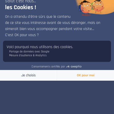
Aurélien LAMY
Autres films des élèves en formation
x
Cinéma Animation 3D-FX
Bonjour, bienvenue sur le chat d'ISART Digital.
Je suis là pour répondre à vos questions.
Amari
Afin d’achever les recherches de son défunt grand-père,
Amari entreprend…
PROMO
2025