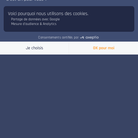
x
Bonjour, bienvenue sur le chat d'ISART Digital.
PROGRAMME
Je suis là pour répondre à vos questions.
Mise à niveau : Management &
Production Jeu Vidéo | Planification Jeu
Vidéo | Business, Marketing &
Publishing Jeu Vidéo | Contrôle Qualité
Jeu Vidéo | Game Data Analytics
Production et Management de Jeu
Vidéo | 15 ECTS
Planification et Stratégie | 12 ECTS :
Gestion d’équipe | Lancement de son
premier jeu