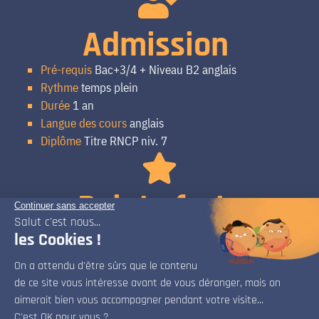
Admission
Pré-requis
Bac+3/4 + Niveau B2 anglais
Rythme
temps plein
Durée
1 an
Langue des cours
anglais
Diplôme
Titre RNCP niv. 7
Points forts
Formation tournée vers l’international
Pédagogie pratique en mode projet
Expertise en stratégie et innovation
Accès aux réseaux professionnels et alumni d’ISART
Stage en entreprise