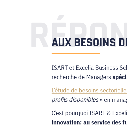
RÉPO
AUX BESOINS D
ISART et Excelia Business Sch
recherche de Managers
spécia
L’étude de besoins sectoriel
profils disponibles
» en manage
C’est pourquoi ISART & Excel
innovation; au service des f