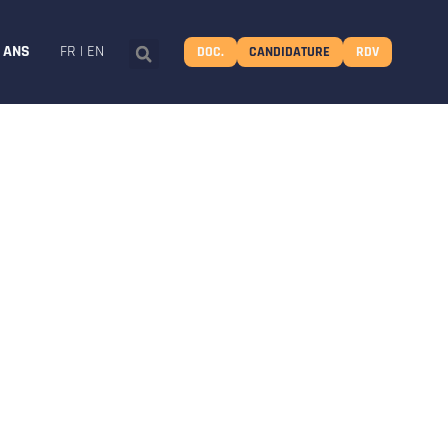
8 ANS
FR
|
EN
DOC.
CANDIDATURE
RDV