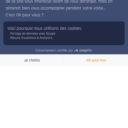
x
Bonjour, bienvenue sur le chat d'ISART Digital.
Je suis là pour répondre à vos questions.
INSCRIPTION
INFOS PRATIQUES
Pensez à réserver rapidement votre stage car certains affichent
complets dès le mois de février !
Tarif :
350 €
Pré-inscription
Confirmation
Inscription