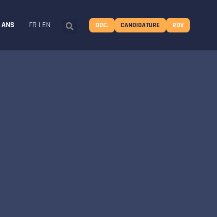
8 ANS
FR
|
EN
DOC.
CANDIDATURE
RDV