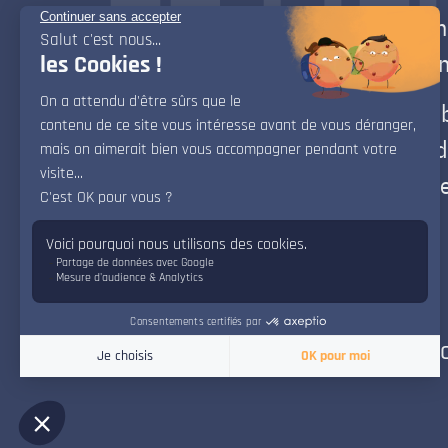
grand-père, Amari entrepren
une Irlande fantastique et e
Guidée par un carnet et une
mystérieuse, elle découvre d
d’imposants géants de pierre
d’une civilisation disparue.
Autres films des élèves en 
Balls of steel