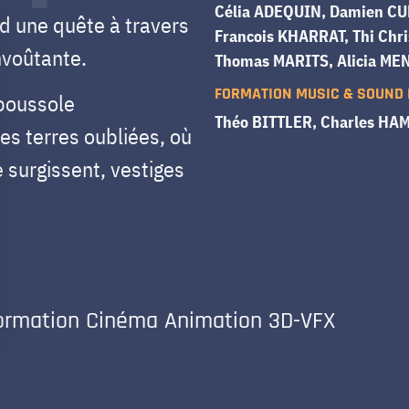
Célia ADEQUIN, Damien CUE
d une quête à travers
Francois KHARRAT, Thi Chri
nvoûtante.
Thomas MARITS, Alicia ME
FORMATION MUSIC & SOUND
 boussole
Théo BITTLER, Charles HA
es terres oubliées, où
 surgissent, vestiges
formation Cinéma Animation 3D-VFX