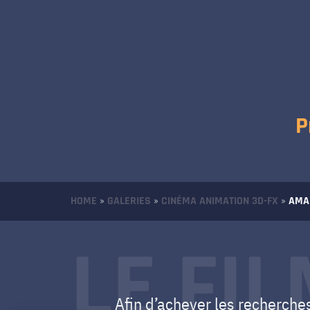
P
HOME
»
GALERIES
»
CINÉMA ANIMATION 3D-FX
»
AMA
LE FI
Afin d’achever les recherche