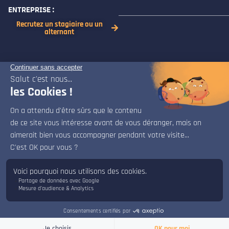
ENTREPRISE :
Recrutez un stagiaire ou un
alternant
FAQ
CONTACT
TRAVAILLER À ISART
FORMATIONS JEU VIDÉO
x
ÉCOLE DE JEU VIDÉO
Bonjour, bienvenue sur le chat d'ISART Digital.
Je suis là pour répondre à vos questions.
COOKIES
©2019 – ISART Digital
CANDIDATER
CONTACT