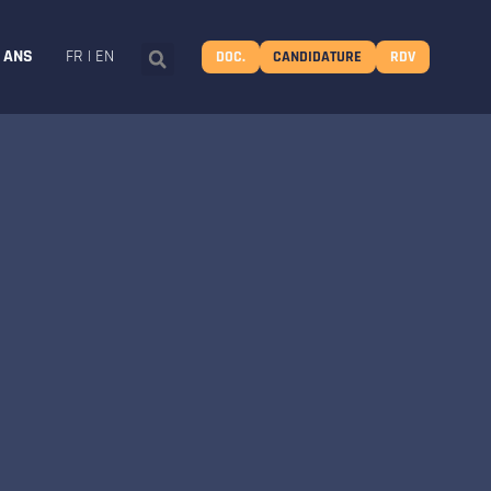
8 ANS
FR
|
EN
DOC.
CANDIDATURE
RDV