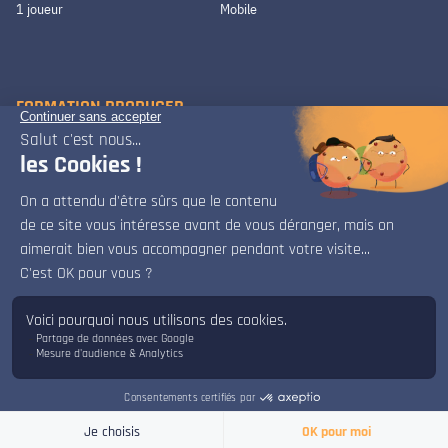
1 joueur
Mobile
FORMATION PRODUCER
Alexandre PARDO, Aurélie ROUX
FORMATION GAME ART
Lyam BARRÈS, Ophélie LIAGRE, Héléna MICHEL, Anne-Raphaëlle
PICHON
FORMATION GAME DESIGN
Sofian HAQUIN, Séverine KRANTZ, Kieran MOUGEL
x
Bonjour, bienvenue sur le chat d'ISART Digital.
FORMATION GAME DESIGN & PROGRAMMING
Je suis là pour répondre à vos questions.
Alexandre BACCOT, Ludovic GIOVANNETTI, Léo GRARD
FORMATION MUSIC & SOUND DESIGN
Loïc BILLEN