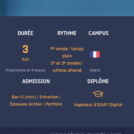
DURÉE
RYTHME
CAMPUS
3
1ʳᵉ année : temps
plein
Ans
2ᵉ et 3ᵉ années :
Programme en français
rythme alterné
PARIS
ADMISSION
DIPLÔME
Bac+2 (min.) | Entretien |
Épreuves écrites | Portfolio
Ingénieur d’ISART Digital