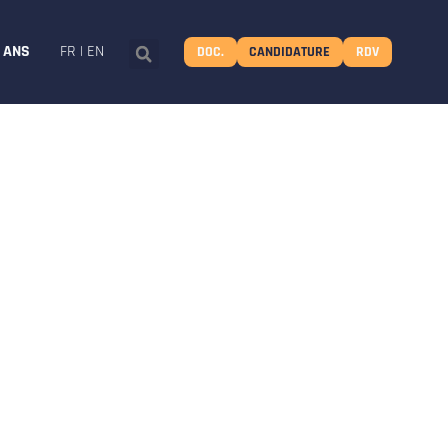
8 ANS
FR
|
EN
DOC.
CANDIDATURE
RDV