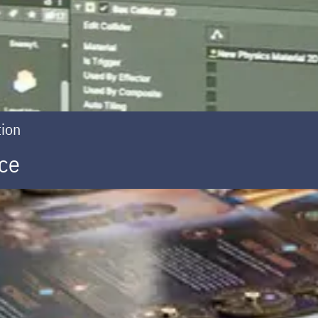
tion
ice