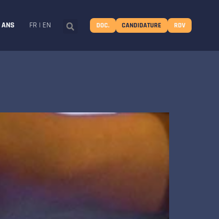
8 ANS
FR
|
EN
DOC.
CANDIDATURE
RDV