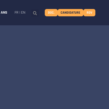
8 ANS
FR
|
EN
DOC.
CANDIDATURE
RDV