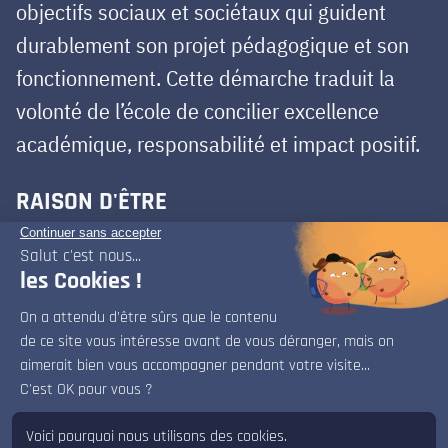
objectifs sociaux et sociétaux qui guident
durablement son projet pédagogique et son
fonctionnement. Cette démarche traduit la
volonté de l’école de concilier excellence
académique, responsabilité et impact positif.
RAISON D'ÊTRE
Persuadés de l’impact des industries
créatives sur la société, ISART forme des
étudiants compétents, ouverts et ancrés dans
la réalité professionnelle. L’école révèle leur
singularité dans un environnement
x
Bonjour, bienvenue sur le chat d'ISART Digital.
collaboratif, créatif, technologique et
Je suis là pour répondre à vos questions.