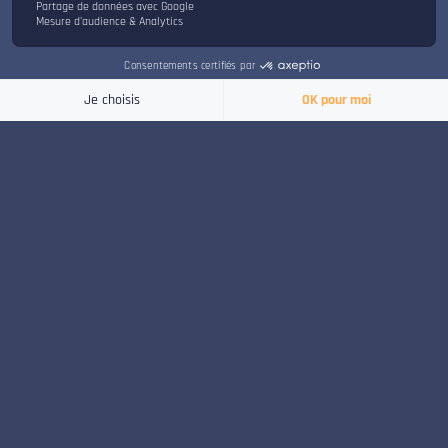
profondément humain.
ISART offre ainsi un cadre propice à la
CANDIDATER
CONTACT
créativité et à l’épanouissement de ses
étudiants. Pour garantir une ambiance de
travail sereine et bienveillante, l’école est
particulièrement attentive au respect de
valeurs essentielles :
la liberté d’information, d’opinion et
d’expression ;
le principe de laïcité ;
la lutte contre le harcèlement moral, le
harcèlement sexuel, les violences