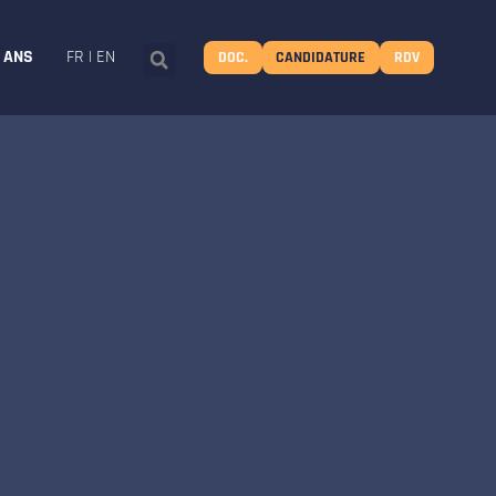
8 ANS
FR
|
EN
DOC.
CANDIDATURE
RDV